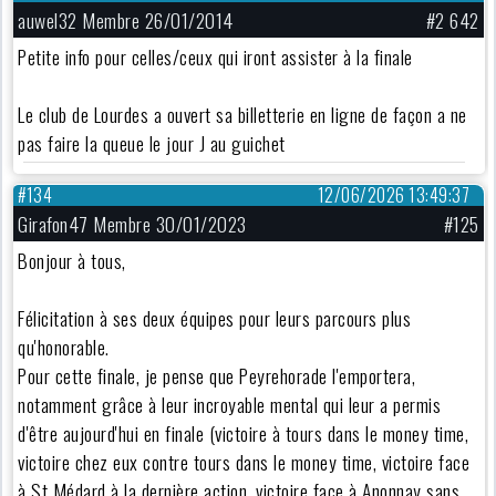
auwel32 Membre 26/01/2014
#2 642
Petite info pour celles/ceux qui iront assister à la finale
Le club de Lourdes a ouvert sa billetterie en ligne de façon a ne
pas faire la queue le jour J au guichet
#134
12/06/2026 13:49:37
Girafon47 Membre 30/01/2023
#125
Bonjour à tous,
Félicitation à ses deux équipes pour leurs parcours plus
qu'honorable.
Pour cette finale, je pense que Peyrehorade l'emportera,
notamment grâce à leur incroyable mental qui leur a permis
d'être aujourd'hui en finale (victoire à tours dans le money time,
victoire chez eux contre tours dans le money time, victoire face
à St Médard à la dernière action, victoire face à Anonnay sans