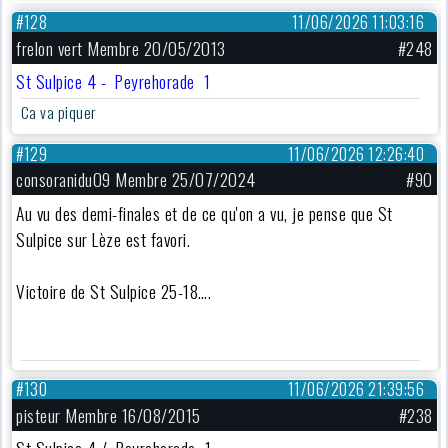
#128
11/06/2026 11:03:16
frelon vert Membre 20/05/2013
#248
St Sulpice 4 - Peyrehorade 1
Ca va piquer
#129
11/06/2026 12:26:40
consoranidu09 Membre 25/07/2024
#90
Au vu des demi-finales et de ce qu'on a vu, je pense que St
Sulpice sur Lèze est favori.
Victoire de St Sulpice 25-18….
#130
11/06/2026 21:39:56
pisteur Membre 16/08/2015
#238