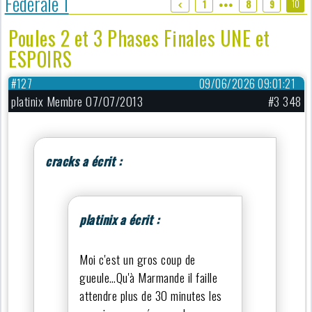
Fédérale 1
10
1
8
9
●●●
Poules 2 et 3 Phases Finales UNE et
ESPOIRS
#127
09/06/2026 09:01:21
platinix Membre 07/07/2013
#3 348
cracks a écrit :
platinix a écrit :
Moi c'est un gros coup de
gueule…Qu'à Marmande il faille
attendre plus de 30 minutes les