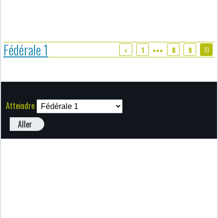
Fédérale 1
10
1
8
9
●●●
Atteindre
Aller