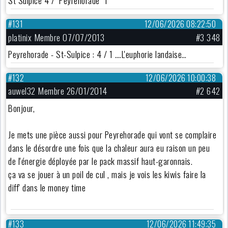
St Sulpice 4 / Peyrehorade 1
#131
12/06/2026 08:22:50
platinix Membre 07/07/2013
#3 348
Peyrehorade - St-Sulpice : 4 / 1 ….L'euphorie landaise…
#132
12/06/2026 10:00:38
auwel32 Membre 26/01/2014
#2 642
Bonjour,
Je mets une pièce aussi pour Peyrehorade qui vont se complaire
dans le désordre une fois que la chaleur aura eu raison un peu
de l'énergie déployée par le pack massif haut-garonnais.
ça va se jouer à un poil de cul , mais je vois les kiwis faire la
diff' dans le money time
#133
12/06/2026 11:49:35