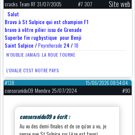
Site web
cracks Team RF 31/07/2005
#7 307
Salut
Bravo à St Sulpice qui est champion F1
bravo à vôtre pilier issu de Grenade
Superbe fin rugbystique pour Benji
Saint Sulpice /
Peyrehorade
24 /
18
N’OUBLIE JAMAIS: LA ROUE TOURNE
L'OVALIE C'EST NOTRE PAYS
#138
15/06/2026 08:54:04
consoranidu09 Membre 25/07/2024
#90
consoranidu09 a écrit :
Au vu des demi-finales et de ce qu'on a vu, je
pense que St Sulpice sur Lèze est favori.