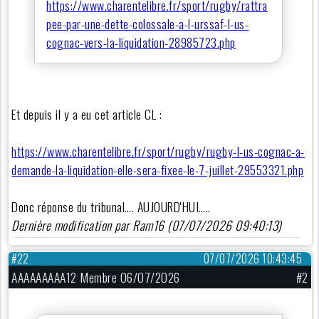
https://www.charentelibre.fr/sport/rugby/rattra
pee-par-une-dette-colossale-a-l-urssaf-l-us-
cognac-vers-la-liquidation-28985723.php
Et depuis il y a eu cet article CL :
https://www.charentelibre.fr/sport/rugby/rugby-l-us-cognac-a-
demande-la-liquidation-elle-sera-fixee-le-7-juillet-29553321.php
Donc réponse du tribunal…. AUJOURD'HUI…..
Dernière modification par Ram16 (07/07/2026 09:40:13)
#22
07/07/2026 10:43:45
AAAAAAAAA12 Membre 06/07/2026
#2