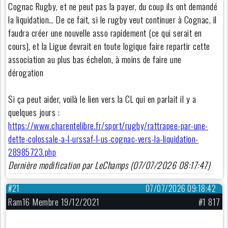
Cognac Rugby, et ne peut pas la payer, du coup ils ont demandé
la liquidation… De ce fait, si le rugby veut continuer à Cognac, il
faudra créer une nouvelle asso rapidement (ce qui serait en
cours), et la Ligue devrait en toute logique faire repartir cette
association au plus bas échelon, à moins de faire une
dérogation
Si ça peut aider, voilà le lien vers la CL qui en parlait il y a
quelques jours :
https://www.charentelibre.fr/sport/rugby/rattrapee-par-une-
dette-colossale-a-l-urssaf-l-us-cognac-vers-la-liquidation-
28985723.php
Dernière modification par LeChamps (07/07/2026 08:17:47)
#21
07/07/2026 09:18:42
Ram16 Membre 19/12/2021
#1 817