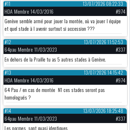
#11
13/07/2026 08:22:33
HDA Membre 14/03/2016
#974
Genève semble armé pour jouer la montée, où va jouer l équipe
et quel stade à l avenir surtout si accession ???
#12
13/07/2026 11:52:53
64pau Membre 11/03/2023
#337
En dehors de la Praille tu as 5 autres stades à Genève.
#13
13/07/2026 14:15:42
HDA Membre 14/03/2016
#974
64 Pau / en cas de montée N1 ces stades seront pas
homologués ?
#14
13/07/2026 18:25:48
64pau Membre 11/03/2023
#337
Les normes sont quasi identiques