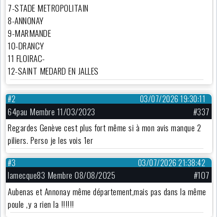
7-STADE METROPOLITAIN
8-ANNONAY
9-MARMANDE
10-DRANCY
11 FLOIRAC-
12-SAINT MEDARD EN JALLES
#2
03/07/2026 19:30:11
64pau Membre 11/03/2023
#337
Regardes Genève cest plus fort même si à mon avis manque 2
piliers. Perso je les vois 1er
#3
03/07/2026 21:38:42
lamecque83 Membre 08/08/2025
#107
Aubenas et Annonay même département,mais pas dans la même
poule ,y a rien la !!!!!!