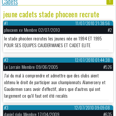
Cadets
1
jeune cadets stade phoceen recrute
#1
11/07/2010 21:38:56
phoceen xv Membre 02/07/2010
#2
le stade phocéen recrutes les jeunes née en 1994 ET 1995
POUR SES EQUIPES CAUDERMANES ET CADET ELITE
#2
12/07/2010 01:44:38
Le Lorrain Membre 09/06/2005
#526
J'ai du mal à comprendre et admettre que des clubs aient
obtenu le droit de participer aux championnats Alamercery et
Gaudermen sans avoir d'effectif, alors que d'autres qui ont
largement ce qu'il faut ont été recalés
#3
12/07/2010 09:09:08
daniel riolo Membre 17/04/2009
#635