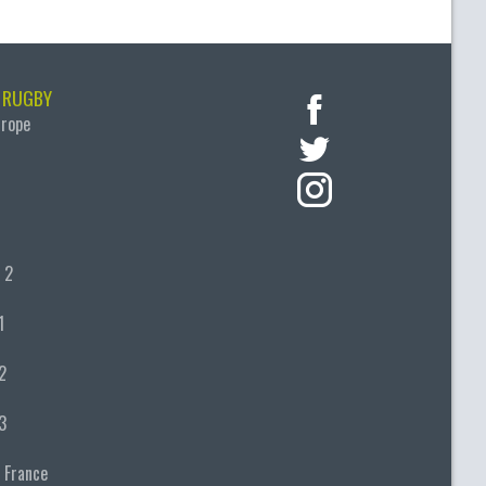
 RUGBY
urope
 2
1
2
3
 France