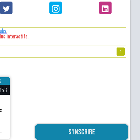
lubs
.
us interactifs.
1
6
158
us
S'inscrire