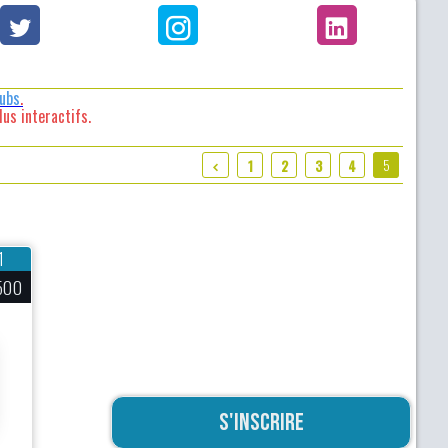
lubs
.
us interactifs.
5
1
2
3
4
1
500
S'inscrire