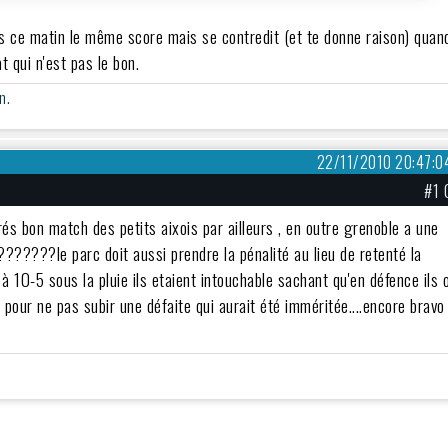
ours ce matin le même score mais se contredit (et te donne raison) quan
at qui n'est pas le bon.
n.
22/11/2010 20:47:0
#1 
trés bon match des petits aixois par ailleurs , en outre grenoble a une
???????le parc doit aussi prendre la pénalité au lieu de retenté la
à 10-5 sous la pluie ils etaient intouchable sachant qu'en défence ils 
r pour ne pas subir une défaite qui aurait été imméritée....encore bravo