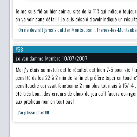
Je me suis fié au hier soir au site de la FFR qui indique touj
on va voir dans détail ! Je suis désolé d'avoir indiqué un résult
On ne devrait jamais quitter Montauban... Frenes-les-Montauba
#58
j.c van damme Membre 10/07/2007
Moi j'y étais au match est le résultat est bien 7-5 pour aix ! 
pénalité ds les 22 à 2 min de la fin et préfère taper en touche
penaltouche qui avait fonctionné 2 min plus tot mais à 15/14 , 
été trés bon....des erreurs de choix de jeu qu'il faudra corrige
aux pitchoun noir en tout cas!
j'ai glissé chef!!!!