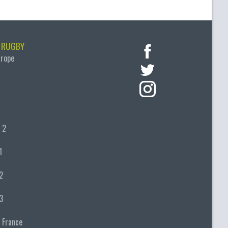
 RUGBY
urope
 2
1
2
3
 France