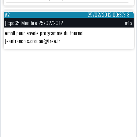
#2
25/02/2012 00:37:18
jfcpc65 Membre 25/02/2012
#15
email pour envoie programme du tournoi
jeanfrancois.crouau@free.fr