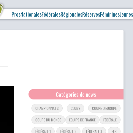
Pros
Nationales
Fédérales
Régionales
Réserves
Féminines
Jeunes
Catégories de news
CHAMPIONNATS
CLUBS
COUPE D'EUROPE
COUPE DU MONDE
EQUIPE DE FRANCE
FÉDÉRALE
FÉDÉRALE 1
FÉDÉRALE 2
FÉDÉRALE 3
FFR