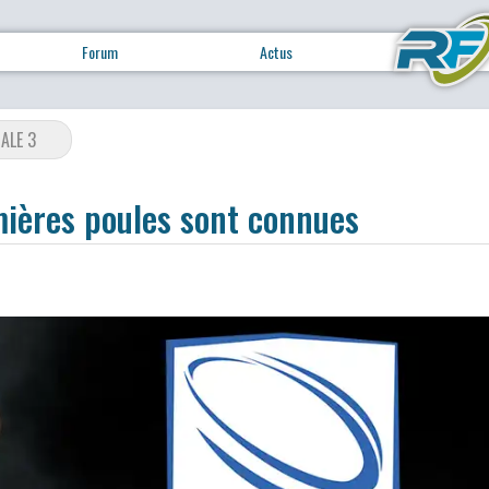
Forum
Actus
ALE 3
mières poules sont connues