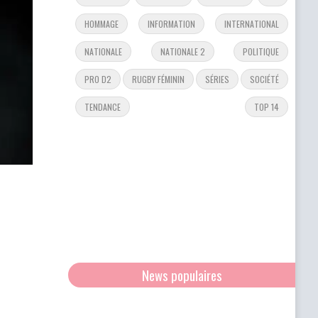
HOMMAGE
INFORMATION
INTERNATIONAL
NATIONALE
NATIONALE 2
POLITIQUE
PRO D2
RUGBY FÉMININ
SÉRIES
SOCIÉTÉ
TENDANCE
TOP 14
News populaires