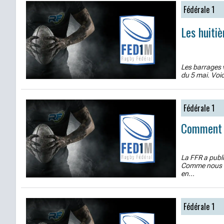
Fédérale 1
Les huiti
Les barrages v
du 5 mai. Voic
Fédérale 1
Comment g
La FFR a publi
Comme nous vo
en...
Fédérale 1