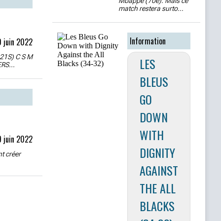
Mbappé (70e). Mais ce
match restera surto...
Information
0 juin 2022
21S) C S M
LES
RS...
BLEUS
GO
DOWN
WITH
9 juin 2022
DIGNITY
t créer
AGAINST
THE ALL
BLACKS