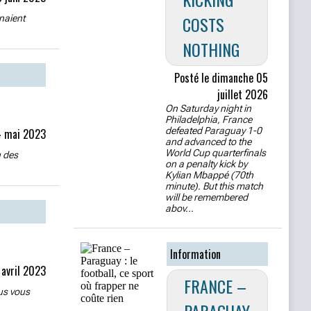
COSTS
naient
NOTHING
Posté le dimanche 05
juillet 2026
On Saturday night in
Philadelphia, France
defeated Paraguay 1-0
4 mai 2023
and advanced to the
World Cup quarterfinals
u des
on a penalty kick by
Kylian Mbappé (70th
minute). But this match
will be remembered
abov...
Information
 avril 2023
FRANCE –
ous vous