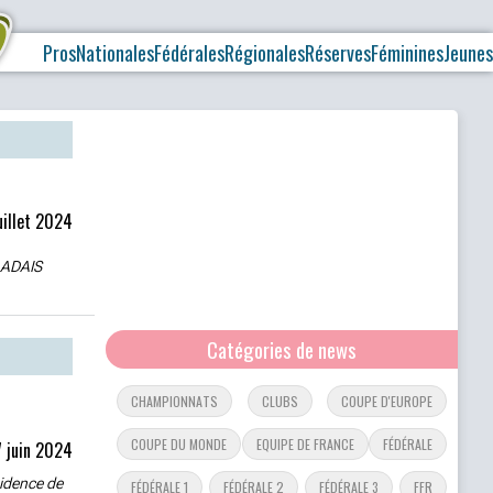
Pros
Nationales
Fédérales
Régionales
Réserves
Féminines
Jeunes
uillet 2024
LADAIS
Catégories de news
CHAMPIONNATS
CLUBS
COUPE D'EUROPE
COUPE DU MONDE
EQUIPE DE FRANCE
FÉDÉRALE
7 juin 2024
sidence de
FÉDÉRALE 1
FÉDÉRALE 2
FÉDÉRALE 3
FFR