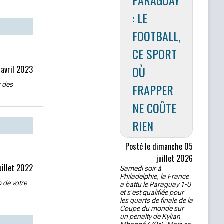
PARAGUAY
: LE
FOOTBALL,
CE SPORT
OÙ
 avril 2023
r des
FRAPPER
NE COÛTE
RIEN
Posté le dimanche 05
juillet 2026
juillet 2022
Samedi soir à
Philadelphie, la France
o de votre
a battu le Paraguay 1-0
et s'est qualifiée pour
les quarts de finale de la
Coupe du monde sur
un penalty de Kylian