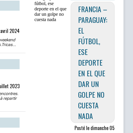
FRANCIA –
PARAGUAY:
EL
 avril 2024
FÚTBOL,
e weekend
.Tricas...
ESE
DEPORTE
EN EL QUE
DAR UN
uillet 2023
GOLPE NO
rencontres.
 repartir
CUESTA
NADA
Posté le dimanche 05