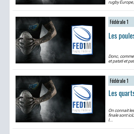
rugby Europe, 
Fédérale 1
Les poule
Donc, comme à 
et patati et pa
Fédérale 1
Les quart
On connait les
finale sont ic
l...