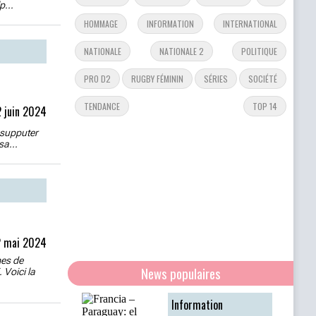
p...
HOMMAGE
INFORMATION
INTERNATIONAL
NATIONALE
NATIONALE 2
POLITIQUE
PRO D2
RUGBY FÉMININ
SÉRIES
SOCIÉTÉ
TENDANCE
TOP 14
 juin 2024
e supputer
sa...
2 mai 2024
mes de
News populaires
 Voici la
Information