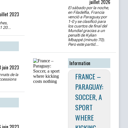
juillet 2026
El sábado por la noche,
en Filadelfia, Francia
uillet 2023
venció a Paraguay por
1-0 y se clasificó para
ches,
los cuartos de final del
1 20...
Mundial gracias a un
penalti de Kylian
Mbappé (minuto 70).
Pero este partid...
Information
3 juin 2023
FRANCE –
nnats de la
accessions
PARAGUAY:
SOCCER, A
SPORT
WHERE
KICKING
6 juin 2023