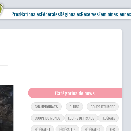
Pros
Nationales
Fédérales
Régionales
Réserves
Féminines
Jeunes
Catégories de news
CHAMPIONNATS
CLUBS
COUPE D'EUROPE
COUPE DU MONDE
EQUIPE DE FRANCE
FÉDÉRALE
FÉDÉRALE 1
FÉDÉRALE 2
FÉDÉRALE 3
FFR