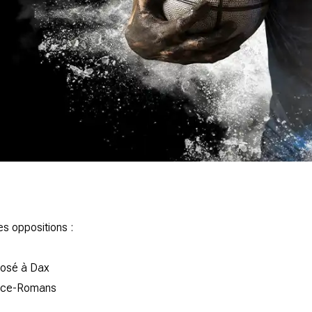
es oppositions :
posé à Dax
lence-Romans