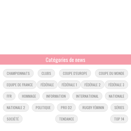
Catégories de news
CHAMPIONNATS
CLUBS
COUPE D'EUROPE
COUPE DU MONDE
EQUIPE DE FRANCE
FÉDÉRALE
FÉDÉRALE 1
FÉDÉRALE 2
FÉDÉRALE 3
FFR
HOMMAGE
INFORMATION
INTERNATIONAL
NATIONALE
NATIONALE 2
POLITIQUE
PRO D2
RUGBY FÉMININ
SÉRIES
SOCIÉTÉ
TENDANCE
TOP 14