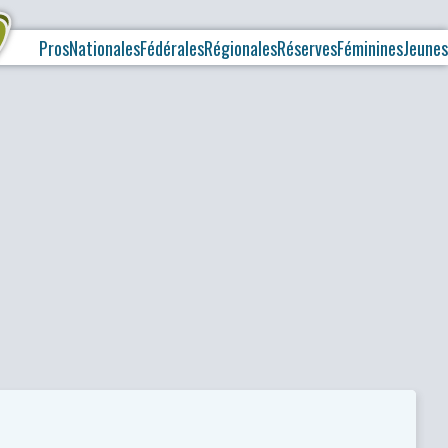
Pros
Nationales
Fédérales
Régionales
Réserves
Féminines
Jeunes