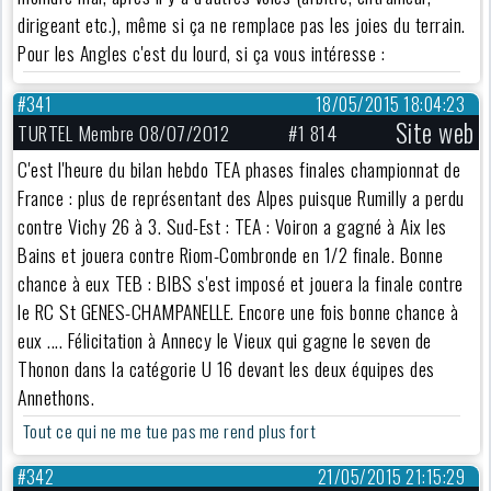
dirigeant etc.), même si ça ne remplace pas les joies du terrain.
Pour les Angles c'est du lourd, si ça vous intéresse :
#341
18/05/2015 18:04:23
Site web
TURTEL Membre 08/07/2012
#1 814
C'est l'heure du bilan hebdo TEA phases finales championnat de
France : plus de représentant des Alpes puisque Rumilly a perdu
contre Vichy 26 à 3. Sud-Est : TEA : Voiron a gagné à Aix les
Bains et jouera contre Riom-Combronde en 1/2 finale. Bonne
chance à eux TEB : BIBS s'est imposé et jouera la finale contre
le RC St GENES-CHAMPANELLE. Encore une fois bonne chance à
eux .... Félicitation à Annecy le Vieux qui gagne le seven de
Thonon dans la catégorie U 16 devant les deux équipes des
Annethons.
Tout ce qui ne me tue pas me rend plus fort
#342
21/05/2015 21:15:29