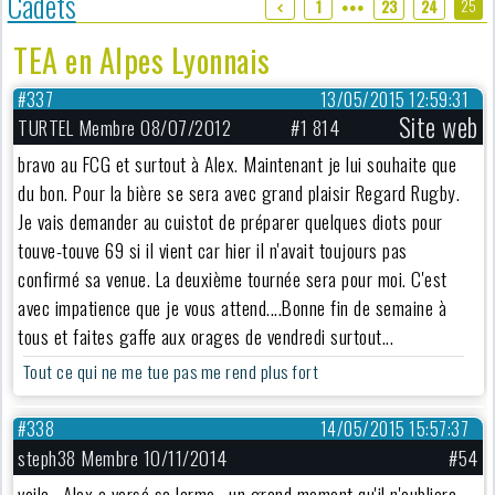
Cadets
25
1
23
24
●●●
TEA en Alpes Lyonnais
#337
13/05/2015 12:59:31
Site web
TURTEL Membre 08/07/2012
#1 814
bravo au FCG et surtout à Alex. Maintenant je lui souhaite que
du bon. Pour la bière se sera avec grand plaisir Regard Rugby.
Je vais demander au cuistot de préparer quelques diots pour
touve-touve 69 si il vient car hier il n'avait toujours pas
confirmé sa venue. La deuxième tournée sera pour moi. C'est
avec impatience que je vous attend....Bonne fin de semaine à
tous et faites gaffe aux orages de vendredi surtout...
Tout ce qui ne me tue pas me rend plus fort
#338
14/05/2015 15:57:37
steph38 Membre 10/11/2014
#54
voila , Alex a versé sa larme , un grand moment qu'il n'oubliera