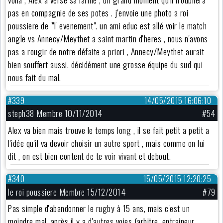
pas en compagnie de ses potes . j'envoie une photo a roi
poussiere de '"l' evenement". un ami educ est allé voir le match
angle vs Annecy/Meythet a saint martin d'heres , nous n'avons
pas a rougir de notre défaite a priori , Annecy/Meythet aurait
bien souffert aussi. décidément une grosse équipe du sud qui
nous fait du mal.
#339
14/05/2015 16:06:10
steph38 Membre 10/11/2014
#54
Alex va bien mais trouve le temps long , il se fait petit a petit a
l'idée qu'il va devoir choisir un autre sport , mais comme on lui
dit , on est bien content de te voir vivant et debout.
#340
15/05/2015 12:20:25
le roi poussiere Membre 15/12/2014
#79
Pas simple d'abandonner le rugby à 15 ans, mais c'est un
moindre mal, après il y a d'autres voies (arbitre, entraineur,