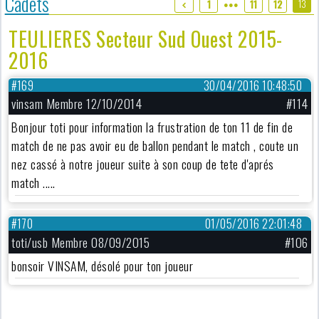
Cadets
13
1
11
12
●●●
TEULIERES Secteur Sud Ouest 2015-
2016
#169
30/04/2016 10:48:50
vinsam Membre 12/10/2014
#114
Bonjour toti pour information la frustration de ton 11 de fin de
match de ne pas avoir eu de ballon pendant le match , coute un
nez cassé à notre joueur suite à son coup de tete d'aprés
match .....
#170
01/05/2016 22:01:48
toti/usb Membre 08/09/2015
#106
bonsoir VINSAM, désolé pour ton joueur