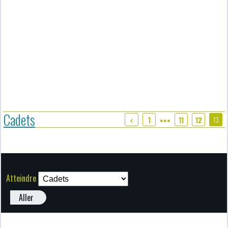
Cadets
13
1
11
12
●●●
Atteindre
Aller