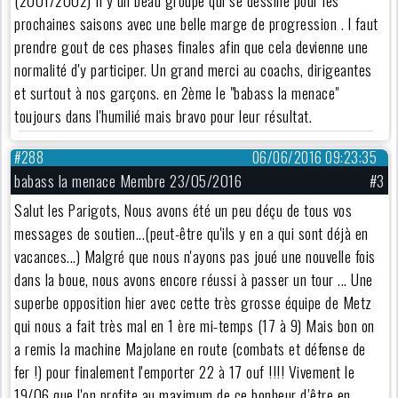
(2001/2002) Il y un beau groupe qui se dessine pour les
prochaines saisons avec une belle marge de progression . l faut
prendre gout de ces phases finales afin que cela devienne une
normalité d'y participer. Un grand merci au coachs, dirigeantes
et surtout à nos garçons. en 2ème le "babass la menace"
toujours dans l'humilié mais bravo pour leur résultat.
#288
06/06/2016 09:23:35
babass la menace Membre 23/05/2016
#3
Salut les Parigots, Nous avons été un peu déçu de tous vos
messages de soutien...(peut-être qu'ils y en a qui sont déjà en
vacances...) Malgré que nous n'ayons pas joué une nouvelle fois
dans la boue, nous avons encore réussi à passer un tour ... Une
superbe opposition hier avec cette très grosse équipe de Metz
qui nous a fait très mal en 1 ère mi-temps (17 à 9) Mais bon on
a remis la machine Majolane en route (combats et défense de
fer !) pour finalement l'emporter 22 à 17 ouf !!!! Vivement le
19/06 que l'on profite au maximum de ce bonheur d’être en