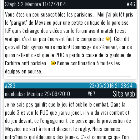
Steph 92 Membre 11/12/2014
#46
Vous êtes un peu susceptibles les parisiens... Moi j'ai plutôt pris
le "parigot" de Meyzieu pour une petite critique de la paroisse
IdF qui s'échange des vidéos sur le forum avant match (c'est
vrai que c'est un peu énervant faut le comprendre
). Ceci dit
ça avait l'air sympa votre match! Dommage de s'énerver, car ce
qu'on retient c'est que le PUC a perdu à cause de la gadoue, de
l'arbitre anti parisien...
Bonne continuation à toutes les
équipes en course.
#283
23/05/2016 21:28:24
Site web
nicoloubar Membre 29/09/2010
#67
Je ne sais pas qui dit que le jeu idf oublie le combat. Dans la
poule 3 et voir le PUC que j'ai vu jouer, il y a du vrai combat et
du jeu devant, de l'engagement. Je pense que la provocation de
Meyzieu ne sert à rien et dessert le rugby. Nous sommes
entraîneurs qui éduquons des jeunes. C'est comme ça que l'on