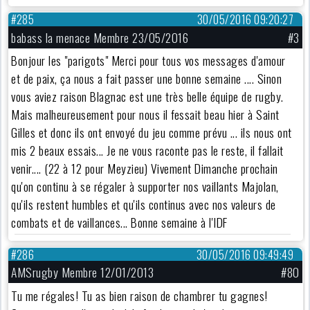
#285
30/05/2016 09:20:27
babass la menace Membre 23/05/2016
#3
Bonjour les "parigots" Merci pour tous vos messages d'amour
et de paix, ça nous a fait passer une bonne semaine .... Sinon
vous aviez raison Blagnac est une très belle équipe de rugby.
Mais malheureusement pour nous il fessait beau hier à Saint
Gilles et donc ils ont envoyé du jeu comme prévu ... ils nous ont
mis 2 beaux essais... Je ne vous raconte pas le reste, il fallait
venir.... (22 à 12 pour Meyzieu) Vivement Dimanche prochain
qu'on continu à se régaler à supporter nos vaillants Majolan,
qu'ils restent humbles et qu'ils continus avec nos valeurs de
combats et de vaillances... Bonne semaine à l'IDF
#286
30/05/2016 09:49:49
AMSrugby Membre 12/01/2013
#80
Tu me régales! Tu as bien raison de chambrer tu gagnes!