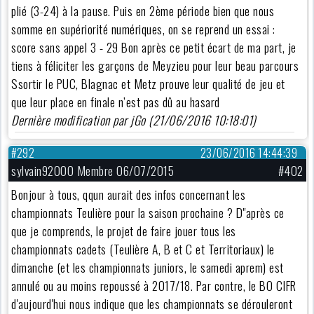
plié (3-24) à la pause. Puis en 2ème période bien que nous
somme en supériorité numériques, on se reprend un essai :
score sans appel 3 - 29 Bon après ce petit écart de ma part, je
tiens à féliciter les garçons de Meyzieu pour leur beau parcours
Ssortir le PUC, Blagnac et Metz prouve leur qualité de jeu et
que leur place en finale n’est pas dû au hasard
Dernière modification par jGo (21/06/2016 10:18:01)
#292
23/06/2016 14:44:39
sylvain92000 Membre 06/07/2015
#402
Bonjour à tous, qqun aurait des infos concernant les
championnats Teulière pour la saison prochaine ? D"après ce
que je comprends, le projet de faire jouer tous les
championnats cadets (Teulière A, B et C et Territoriaux) le
dimanche (et les championnats juniors, le samedi aprem) est
annulé ou au moins repoussé à 2017/18. Par contre, le BO CIFR
d'aujourd'hui nous indique que les championnats se dérouleront