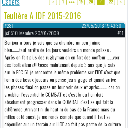
Cadets
21
1
19
20
22
●●●
Teulière A IDF 2015-2016
#281
23/05/2016 19:43:30
jc0510 Membre 20/01/2009
#11
Bonjour a tous je vois que sa chambre un peu j aime
bien.......faut arrêté de toujours vouloirs un monde polissé .
Après on fait plus des rugbyman on en fait des coiffeur ......voir
des footballeurs!!!!:o:o:o maintenant depuis 3 ans que je suis
sur le REC 51 je rencontre le même problème sur l'IDF c'est que
l'on a des beaux joueurs on pense jeu a gogo et quand arrive
les phases final on passe un tour voir deux et après........ car on
a oublier l'essentiel le COMBAT et c'est la ou l on doit
absolument progresser dans le COMBAT c'est se qui fait la
différence .Arrivant ni du haut ni du bas de la France mais du
milieu coté ouest je me rends compte que quand il faut se
dépouiller sur un terrain sur l'IDF sa fait pas partie de la culture