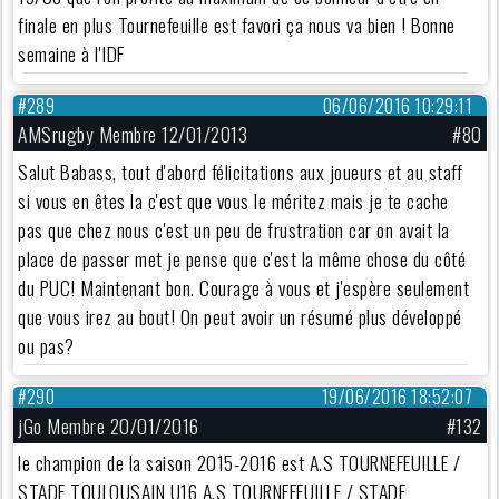
finale en plus Tournefeuille est favori ça nous va bien ! Bonne
semaine à l'IDF
#289
06/06/2016 10:29:11
AMSrugby Membre 12/01/2013
#80
Salut Babass, tout d'abord félicitations aux joueurs et au staff
si vous en êtes la c'est que vous le méritez mais je te cache
pas que chez nous c'est un peu de frustration car on avait la
place de passer met je pense que c'est la même chose du côté
du PUC! Maintenant bon. Courage à vous et j'espère seulement
que vous irez au bout! On peut avoir un résumé plus développé
ou pas?
#290
19/06/2016 18:52:07
jGo Membre 20/01/2016
#132
le champion de la saison 2015-2016 est A.S TOURNEFEUILLE /
STADE TOULOUSAIN U16 A.S TOURNEFEUILLE / STADE