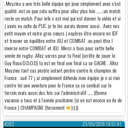
.Meyzieu a une très belle équipe qui joue simplement avec c'est
qualité .est ce que cela suffira pour allez plus loin .......un match
reste un match .Pour info c est moi qui est donner la vidéo et si
j avais eu celle du PUC je te les aurais donner aussi . Avec nos
petit moyen et notre gros cœurs j espères être encore en IDF
et trouver un équilibre entre JEU et COMBAT .ou peut être l
inverse entre COMBAT et JEU .Merci a tous pour cette belle
année de rugby .Allez yerres pour ta Final (arrête de jouer le
Guy Roux:D:D:D:D) tu est en final une final sa se GAGNE . Allez
Meyzieu tant cas perdre autant perdre contre le champion de
France . sud 77 j ai simplement défendu mon équipe je n ai rien
contre toi une aventure pour le France sa se combat sur le
terrain mais aussi des fois sur l'administratif ..... )Bonne
vacance a tous et à l'année prochaine (si on est encore en ile de
France ) CHAMPAGNE (forcement
:):):))
#282
23/05/2016 19:57:41