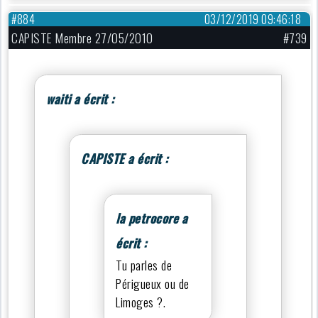
#884
03/12/2019 09:46:18
CAPISTE Membre 27/05/2010
#739
waiti a écrit :
CAPISTE a écrit :
la petrocore a
écrit :
Tu parles de
Périgueux ou de
Limoges ?.