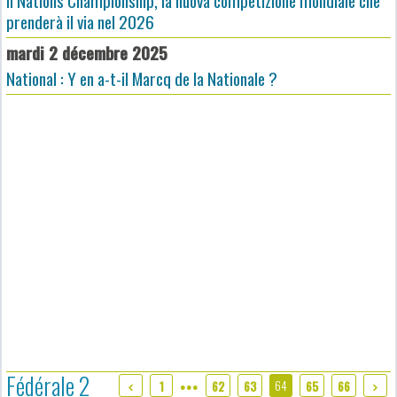
Il Nations Championship, la nuova competizione mondiale che
prenderà il via nel 2026
mardi 2 décembre 2025
National : Y en a-t-il Marcq de la Nationale ?
Fédérale 2
64
1
62
63
65
66
●●●