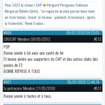
Pour 2022 le retour !
C
A
P
Périgord Périgueux Trélissac
Bergerac Belvès Sarlat..."Le rugby ne se joue pas en deux mais
en trois temps : Avant, la ferveur ; pendant, la bravoure ; après,
la fraternité." René Crabos
#886
05/01/2020 09:23:03
CROCAP Membre 09/05/2013
#513
PDP
Bonne année à toi avec une santé de fer
Et bonne année aux supporters du CAP et des autres clubs des
poules de F2
BONNE REPRISE À TOUS
#887
05/01/2020 12:40:16
la petrocore Membre 27/05/2018
#517
Bonne année à toutes et à tous.