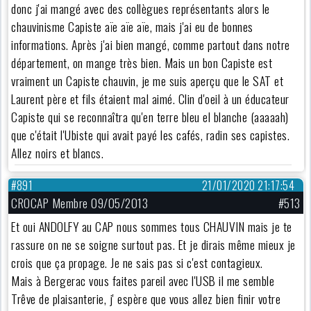
donc j'ai mangé avec des collègues représentants alors le
chauvinisme Capiste aïe aïe aïe, mais j'ai eu de bonnes
informations. Après j'ai bien mangé, comme partout dans notre
département, on mange très bien. Mais un bon Capiste est
vraiment un Capiste chauvin, je me suis aperçu que le SAT et
Laurent père et fils étaient mal aimé. Clin d'oeil à un éducateur
Capiste qui se reconnaîtra qu'en terre bleu el blanche (aaaaah)
que c'était l'Ubiste qui avait payé les cafés, radin ses capistes.
Allez noirs et blancs.
#891
21/01/2020 21:17:54
CROCAP Membre 09/05/2013
#513
Et oui ANDOLFY au CAP nous sommes tous CHAUVIN mais je te
rassure on ne se soigne surtout pas. Et je dirais même mieux je
crois que ça propage. Je ne sais pas si c'est contagieux.
Mais à Bergerac vous faites pareil avec l'USB il me semble
Trêve de plaisanterie, j' espère que vous allez bien finir votre