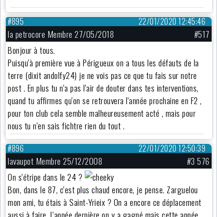
#895
22/01/2020 12:45:46
la petrocore Membre 27/05/2018
#517
Bonjour à tous.
Puisqu'à première vue à Périgueux on a tous les défauts de la
terre (dixit andolfy24) je ne vois pas ce que tu fais sur notre
post . En plus tu n'a pas l'air de douter dans tes interventions,
quand tu affirmes qu'on se retrouvera l'année prochaine en F2 ,
pour ton club cela semble malheureusement acté , mais pour
nous tu n'en sais fichtre rien du tout .
#896
22/01/2020 12:50:39
lavaupot Membre 25/12/2008
#3 576
On s'étripe dans le 24 ?
Bon, dans le 87, c'est plus chaud encore, je pense. Zarguelou
mon ami, tu étais à Saint-Yrieix ? On a encore ce déplacement
aussi à faire. L'année dernière on y a gagné mais cette année