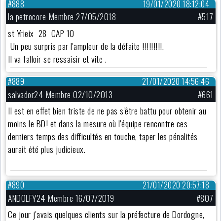
#888
19/01/2020 18:12:04
la petrocore Membre 27/05/2018
#517
st Yrieix 28 CAP 10
Un peu surpris par l'ampleur de la défaite !!!!!!!!!.
Il va falloir se ressaisir et vite .
#889
21/01/2020 14:56:46
salvador24 Membre 02/10/2013
#661
Il est en effet bien triste de ne pas s'être battu pour obtenir au
moins le BD! et dans la mesure où l'équipe rencontre ces
derniers temps des difficultés en touche, taper les pénalités
aurait été plus judicieux.
#890
21/01/2020 20:57:18
ANDOLFY24 Membre 16/07/2019
#807
Ce jour j'avais quelques clients sur la préfecture de Dordogne,