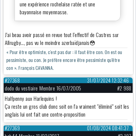
une expérience rochelaise ratée et une
bayonnaise moyennasse.
J'ai beau avoir passé en revue tout l'effectif de Castres sur
Allrugby…, pas vu le moindre azerbaïdjanais😳
« Pour être optimiste, c'est pas dur : il faut être con. On est ou
pessimiste, ou con. Je préfère encore être pessimiste qu'être
con ». François CAVANNA.
#27368
31/07/2024 12:32:46
dodo du vestiaire Membre 16/07/2005
#2 988
Halfpenny aux Harlequins !
Ça reste un gros club donc soit on l'a vraiment "éliminé" soit les
anglais lui ont fait une contre-proposition
#27369
01/08/2024 08:41:37