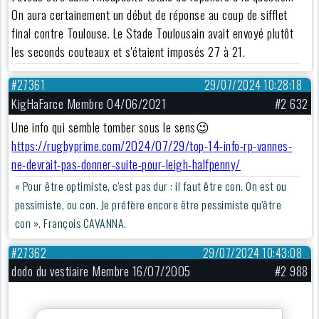
On aura certainement un début de réponse au coup de sifflet
final contre Toulouse. Le Stade Toulousain avait envoyé plutôt
les seconds couteaux et s'étaient imposés 27 à 21.
#27361
29/07/2024 10:28:18
KigHaFarce Membre 04/06/2021
#2 632
Une info qui semble tomber sous le sens😉
https://rugbyprime.com/2024/07/29/top-14-info-rp-vannes-
ne-devrait-pas-donner-suite-pour-leigh-halfpenny/
« Pour être optimiste, c'est pas dur : il faut être con. On est ou
pessimiste, ou con. Je préfère encore être pessimiste qu'être
con ». François CAVANNA.
#27362
29/07/2024 10:43:08
dodo du vestiaire Membre 16/07/2005
#2 988