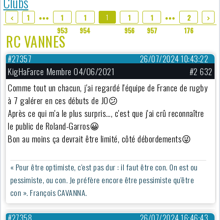
Clubs
1
1
1
1
1
1
2
●●●
●●●
955
953
954
956
957
176
RC VANNES
#27357
26/07/2024 10:43:22
KigHaFarce Membre 04/06/2021
#2 632
Comme tout un chacun, j'ai regardé l'équipe de France de rugby
à 7 galérer en ces débuts de JO😕
Après ce qui m'a le plus surpris…, c'est que j'ai crû reconnaître
le public de Roland-Garros😀
Bon au moins ça devrait être limité, côté débordements😜
« Pour être optimiste, c'est pas dur : il faut être con. On est ou
pessimiste, ou con. Je préfère encore être pessimiste qu'être
con ». François CAVANNA.
#27358
26/07/2024 16:46:43