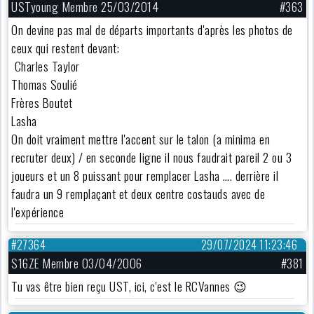
USTyoung Membre 25/03/2014
#363
On devine pas mal de départs importants d'après les photos de
ceux qui restent devant:
Charles Taylor
Thomas Soulié
Frères Boutet
Lasha
On doit vraiment mettre l'accent sur le talon (a minima en
recruter deux) / en seconde ligne il nous faudrait pareil 2 ou 3
joueurs et un 8 puissant pour remplacer Lasha …. derrière il
faudra un 9 remplaçant et deux centre costauds avec de
l'expérience
#27364
29/07/2024 11:23:46
S16ZE Membre 03/04/2006
#381
Tu vas être bien reçu UST, ici, c'est le RCVannes 😉