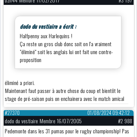
bzh44 Membre 11/02/2017
#3 197
dodo du vestiaire a écrit :
Halfpenny aux Harlequins !
Ça reste un gros club donc soit on l'a vraiment
"éliminé" soit les anglais lui ont fait une contre-
proposition
éliminé a priori.
Maintenant faut passer à autre chose du coup et bientôt le
stage de pré-saison puis on enchainera avec le match amical
#27370
01/08/2024 09:42:12
dodo du vestiaire Membre 16/07/2005
#2 988
Pedemonte dans les 31 pumas pour le rugby championship! Pas