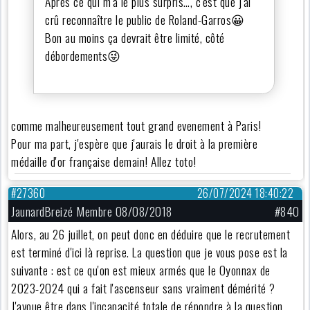
Après ce qui m'a le plus surpris…, c'est que j'ai
crû reconnaître le public de Roland-Garros😀
Bon au moins ça devrait être limité, côté
débordements😜
comme malheureusement tout grand evenement à Paris!
Pour ma part, j'espère que j'aurais le droit à la première
médaille d'or française demain! Allez toto!
#27360
26/07/2024 18:40:22
JaunardBreizé Membre 08/08/2018
#840
Alors, au 26 juillet, on peut donc en déduire que le recrutement
est terminé d'ici là reprise. La question que je vous pose est la
suivante : est ce qu'on est mieux armés que le Oyonnax de
2023-2024 qui a fait l'ascenseur sans vraiment démérité ?
J'avoue être dans l'incapacité totale de répondre à la question.