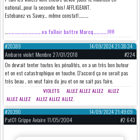
national…pour la seconde fois! AFFLIGEANT.
Estebanez vs Savey… même constat!……….
…
………………………….va falloir battre Marcq………….!!!!!
#20389
14/09/2024 21:38:34
Ambarre violet Membre 27/01/2018
#224
On devrait tenter toutes les pénalités, on a un très bon buteur
et on est catastrophique en touche. D'accord ça ne serait pas
très beau , on veut faire du jeu et on ne sait pas faire.
VIOLETS
ALLEZ ALLEZ ALLEZ ALLEZ
ALLEZ ALLEZ ALLEZ ALLEZ ALLEZ.
#20390
14/09/2024 21:49:09
Pat01 Grippe Aviaire 11/05/2004
#2 643