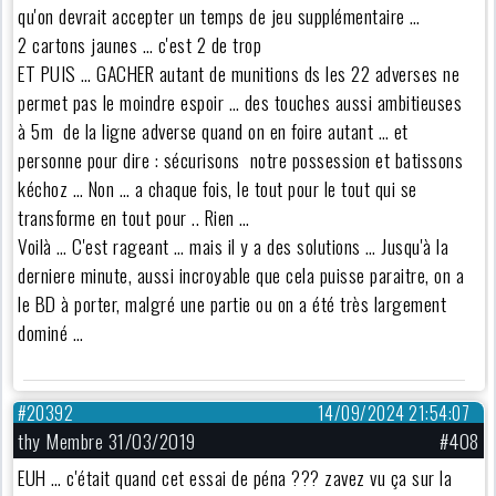
qu'on devrait accepter un temps de jeu supplémentaire …
2 cartons jaunes … c'est 2 de trop
ET PUIS … GACHER autant de munitions ds les 22 adverses ne
permet pas le moindre espoir … des touches aussi ambitieuses
à 5m de la ligne adverse quand on en foire autant … et
personne pour dire : sécurisons notre possession et batissons
kéchoz … Non … a chaque fois, le tout pour le tout qui se
transforme en tout pour .. Rien …
Voilà … C'est rageant … mais il y a des solutions … Jusqu'à la
derniere minute, aussi incroyable que cela puisse paraitre, on a
le BD à porter, malgré une partie ou on a été très largement
dominé …
#20392
14/09/2024 21:54:07
thy Membre 31/03/2019
#408
EUH … c'était quand cet essai de péna ??? zavez vu ça sur la