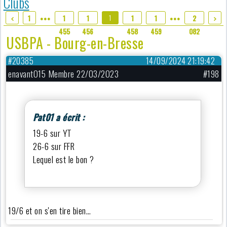
Clubs
1
1
1
1
1
1
2
●●●
●●●
457
455
456
458
459
082
USBPA - Bourg-en-Bresse
#20385
14/09/2024 21:19:42
enavant015 Membre 22/03/2023
#198
Pat01 a écrit :
19-6 sur YT
26-6 sur FFR
Lequel est le bon ?
19/6 et on s'en tire bien…