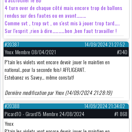
4 turn over de chaque côté mais encore trop de ballons
rendus sur des fautes ou en avant………
Comme svt , trop svt , on s'est mis à jouer trop tard…..
Sur l'esprit ,rien à dire…………bon ,ben faut travailler !
#20387
14/09/2024 21:27:52
Ynox Membre 08/04/2021
#340
P'tain les violets vont encore devoir jouer le maintien en
national…pour la seconde fois! AFFLIGEANT.
Estebanez vs Savey… même constat!
Dernière modification par Ynox (14/09/2024 21:28:19)
#20388
14/09/2024 21:34:02
Picard10 - Girard15 Membre 24/08/2024
#1 868
Ynox
P'tain les violets vont encore devoir jouer le maintien en