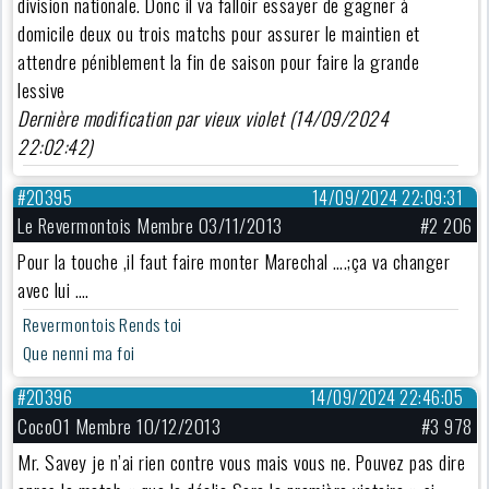
division nationale. Donc il va falloir essayer de gagner à
domicile deux ou trois matchs pour assurer le maintien et
attendre péniblement la fin de saison pour faire la grande
lessive
Dernière modification par vieux violet (14/09/2024
22:02:42)
#20395
14/09/2024 22:09:31
Le Revermontois Membre 03/11/2013
#2 206
Pour la touche ,il faut faire monter Marechal ….;ça va changer
avec lui ….
Revermontois Rends toi
Que nenni ma foi
#20396
14/09/2024 22:46:05
Coco01 Membre 10/12/2013
#3 978
Mr. Savey je n’ai rien contre vous mais vous ne. Pouvez pas dire