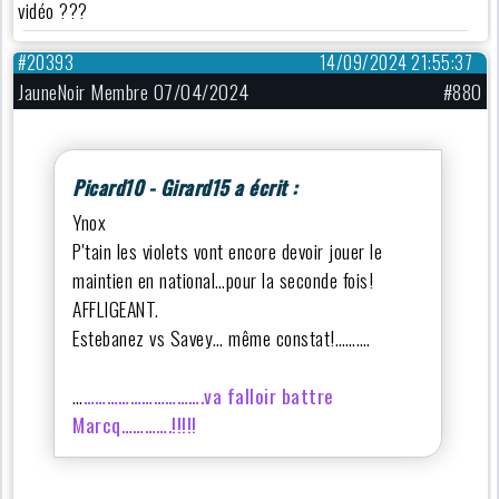
vidéo ???
#20393
14/09/2024 21:55:37
JauneNoir Membre 07/04/2024
#880
Picard10 - Girard15 a écrit :
Ynox
P'tain les violets vont encore devoir jouer le
maintien en national…pour la seconde fois!
AFFLIGEANT.
Estebanez vs Savey… même constat!……….
…
………………………….va falloir battre
Marcq………….!!!!!