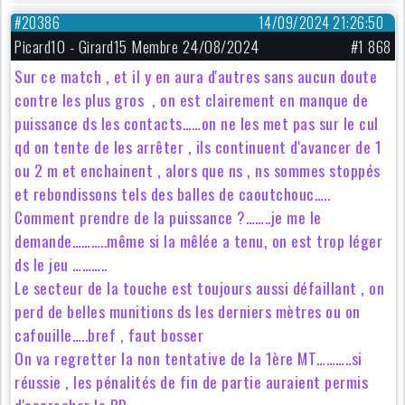
#20386
14/09/2024 21:26:50
Picard10 - Girard15 Membre 24/08/2024
#1 868
Sur ce match , et il y en aura d'autres sans aucun doute
contre les plus gros , on est clairement en manque de
puissance ds les contacts……on ne les met pas sur le cul
qd on tente de les arrêter , ils continuent d'avancer de 1
ou 2 m et enchainent , alors que ns , ns sommes stoppés
et rebondissons tels des balles de caoutchouc…..
Comment prendre de la puissance ?……..je me le
demande………..même si la mêlée a tenu, on est trop léger
ds le jeu ………..
Le secteur de la touche est toujours aussi défaillant , on
perd de belles munitions ds les derniers mètres ou on
cafouille…..bref , faut bosser
On va regretter la non tentative de la 1ère MT………..si
réussie , les pénalités de fin de partie auraient permis
d'accrocher le BD