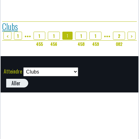
Clubs
1
1
1
1
1
1
2
●●●
●●●
457
455
456
458
459
082
Atteindre
Aller