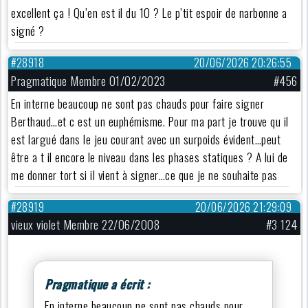
excellent ça ! Qu’en est il du 10 ? Le p’tit espoir de narbonne a
signé ?
#28918
20/06/2026 20:26:55
Pragmatique Membre 01/02/2023
#456
En interne beaucoup ne sont pas chauds pour faire signer
Berthaud…et c est un euphémisme. Pour ma part je trouve qu il
est largué dans le jeu courant avec un surpoids évident…peut
être a t il encore le niveau dans les phases statiques ? A lui de
me donner tort si il vient à signer…ce que je ne souhaite pas
#28919
20/06/2026 21:29:09
vieux violet Membre 22/06/2008
#3 124
Pragmatique a écrit :
En interne beaucoup ne sont pas chauds pour