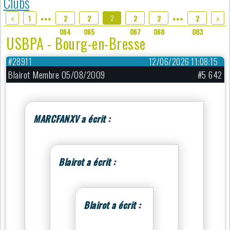
Clubs
2
1
2
2
2
2
2
●●●
●●●
066
064
065
067
068
083
USBPA - Bourg-en-Bresse
#28911
12/06/2026 11:08:15
Blairot Membre 05/08/2009
#5 642
MARCFANXV a écrit :
Blairot a écrit :
Blairot a écrit :