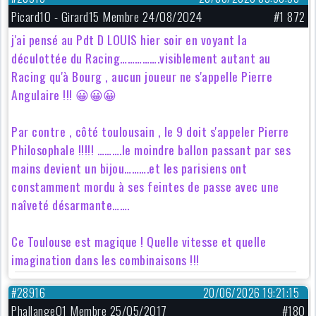
Picard10 - Girard15 Membre 24/08/2024
#1 872
j'ai pensé au Pdt D LOUIS hier soir en voyant la
déculottée du Racing…………….visiblement autant au
Racing qu'à Bourg , aucun joueur ne s'appelle Pierre
Angulaire !!! 😀😀😀
Par contre , côté toulousain , le 9 doit s'appeler Pierre
Philosophale !!!!! ……….le moindre ballon passant par ses
mains devient un bijou……….et les parisiens ont
constamment mordu à ses feintes de passe avec une
naîveté désarmante…….
Ce Toulouse est magique ! Quelle vitesse et quelle
imagination dans les combinaisons !!!
#28916
20/06/2026 19:21:15
Phallange01 Membre 25/05/2017
#180