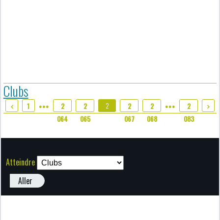
Clubs
2
1
2
2
2
2
2
●●●
●●●
066
064
065
067
068
083
Atteindre
Aller