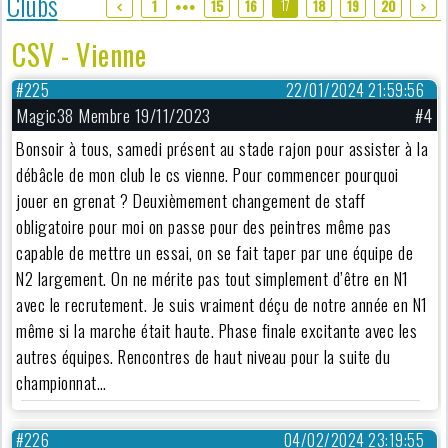
Clubs
17
1
15
16
18
19
20
●●●
CSV - Vienne
#225
22/01/2024 21:59:56
Magic38 Membre 19/11/2023
#4
Bonsoir à tous, samedi présent au stade rajon pour assister à la
débâcle de mon club le cs vienne. Pour commencer pourquoi
jouer en grenat ? Deuxièmement changement de staff
obligatoire pour moi on passe pour des peintres même pas
capable de mettre un essai, on se fait taper par une équipe de
N2 largement. On ne mérite pas tout simplement d’être en N1
avec le recrutement. Je suis vraiment déçu de notre année en N1
même si la marche était haute. Phase finale excitante avec les
autres équipes. Rencontres de haut niveau pour la suite du
championnat…
#226
04/02/2024 23:19:55