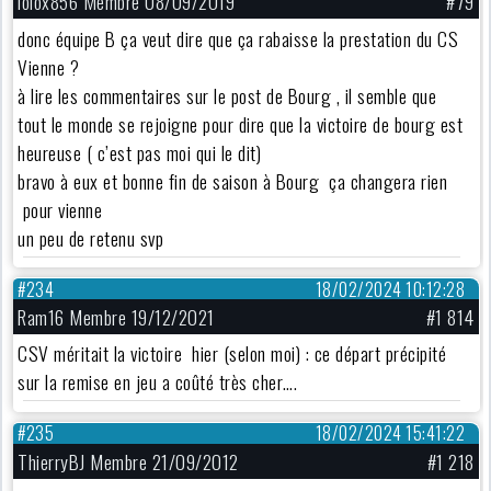
lolox856 Membre 08/09/2019
#79
donc équipe B ça veut dire que ça rabaisse la prestation du CS
Vienne ?
à lire les commentaires sur le post de Bourg , il semble que
tout le monde se rejoigne pour dire que la victoire de bourg est
heureuse ( c’est pas moi qui le dit)
bravo à eux et bonne fin de saison à Bourg ça changera rien
pour vienne
un peu de retenu svp
#234
18/02/2024 10:12:28
Ram16 Membre 19/12/2021
#1 814
CSV méritait la victoire hier (selon moi) : ce départ précipité
sur la remise en jeu a coûté très cher….
#235
18/02/2024 15:41:22
ThierryBJ Membre 21/09/2012
#1 218