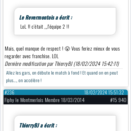
Le Revermontois a écrit :
LoL !! c'était ,,,l'équipe 2 !!
Mais, quel manque de respect ! 😤 Vous feriez mieux de vous
regarder avec franchise. LOL
Dernière modification par ThierryBJ (18/02/2024 15:42:11)
Allez les gars, on débute le match à fond ! Et quand on en peut
plus..., on accélère !
#236
18/02/2024 15:51:32
Fiphy le Montmerlois Membre 18/03/2014
#15 940
ThierryBJ a écrit :