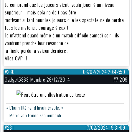
Je comprend que les joueurs aient voulu jouer à un niveau
supérieur , mais cela ne doit pas être
motivant autant pour les joueurs que les spectateurs de perdre
tous les matchs , courage à eux !
Je m'attend quand même à un match difficile samedi soir , ils
voudront prendre leur revanche de
la finale perdu la saison dernière .
Allez CAP !
#230
06/02/2024 20:42:59
Gadget5863 Membre 26/12/2014
#7 209
« L’humilité rend invulnérable. »
– Marie von Ebner-Eschenbach
#231
17/02/2024 19:31:09