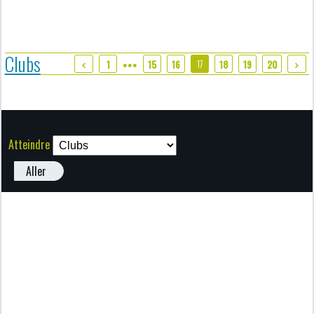
Clubs
17
1
15
16
18
19
20
●●●
Atteindre
Aller