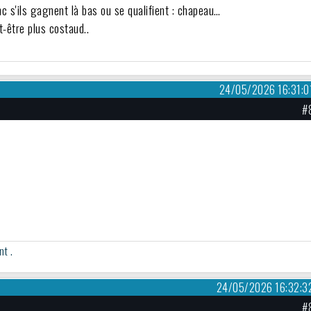
c s'ils gagnent là bas ou se qualifient : chapeau…
t-être plus costaud..
24/05/2026 16:31:0
#
nt .
24/05/2026 16:32:3
#