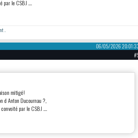
ité par le CSBJ ….
nt .
06/05/2026 20:01:3
#
aison mitigé!
ion d Anton Ducournau ?,
it convoité par le CSBJ ….