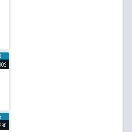
0
802
5
998