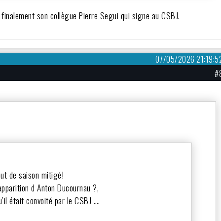
st finalement son collègue Pierre Segui qui signe au CSBJ.
07/05/2026 21:19:5
#
but de saison mitigé!
apparition d Anton Ducournau ?,
u’il était convoité par le CSBJ ….