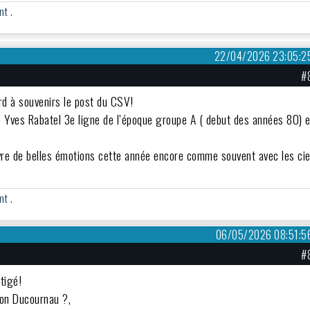
nt .
22/04/2026 23:05:2
#
ard à souvenirs le post du CSV!
re Yves Rabatel 3e ligne de l’époque groupe A ( debut des années 80) e
vre de belles émotions cette année encore comme souvent avec les cie
nt .
06/05/2026 08:51:5
#
tigé!
ton Ducournau ?,