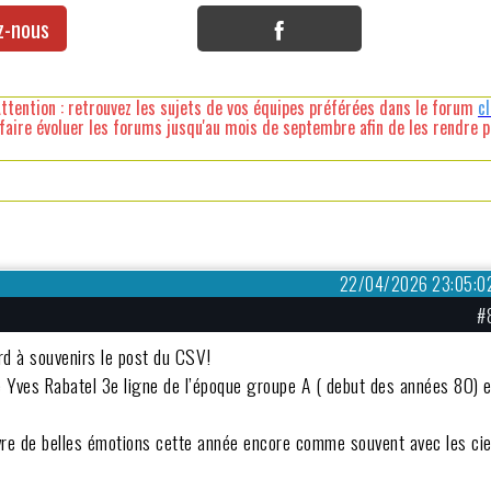
z-nous
ttention : retrouvez les sujets de vos équipes préférées dans le forum
c
faire évoluer les forums jusqu'au mois de septembre afin de les rendre pl
22/04/2026 23:05:0
#
ard à souvenirs le post du CSV!
re Yves Rabatel 3e ligne de l’époque groupe A ( debut des années 80) e
vre de belles émotions cette année encore comme souvent avec les cie