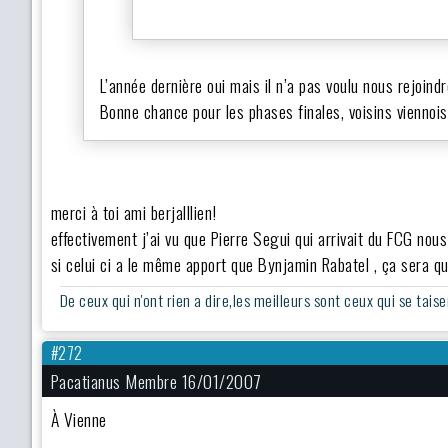
L’année dernière oui mais il n’a pas voulu nous rejoin
Bonne chance pour les phases finales, voisins viennois
merci à toi ami berjalllien!
effectivement j’ai vu que Pierre Segui qui arrivait du FCG no
si celui ci a le même apport que Bynjamin Rabatel , ça sera q
De ceux qui n'ont rien a dire,les meilleurs sont ceux qui se taise
#272
Pacatianus Membre 16/01/2007
À Vienne