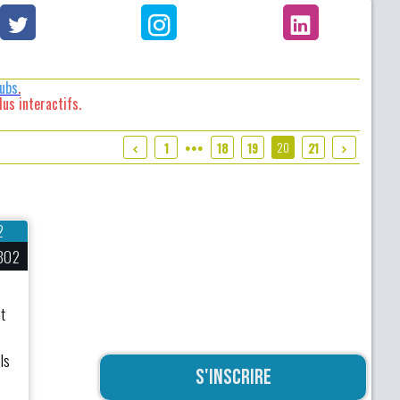
lubs
.
us interactifs.
20
1
18
19
21
●●●
2
802
t
ls
S'inscrire