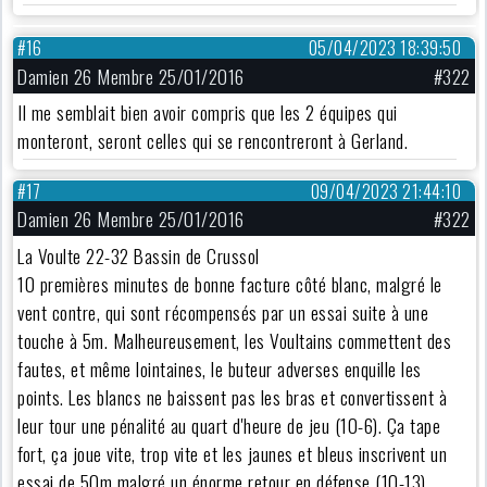
#16
05/04/2023 18:39:50
Damien 26 Membre 25/01/2016
#322
Il me semblait bien avoir compris que les 2 équipes qui
monteront, seront celles qui se rencontreront à Gerland.
#17
09/04/2023 21:44:10
Damien 26 Membre 25/01/2016
#322
La Voulte 22-32 Bassin de Crussol
10 premières minutes de bonne facture côté blanc, malgré le
vent contre, qui sont récompensés par un essai suite à une
touche à 5m. Malheureusement, les Voultains commettent des
fautes, et même lointaines, le buteur adverses enquille les
points. Les blancs ne baissent pas les bras et convertissent à
leur tour une pénalité au quart d'heure de jeu (10-6). Ça tape
fort, ça joue vite, trop vite et les jaunes et bleus inscrivent un
essai de 50m malgré un énorme retour en défense (10-13).