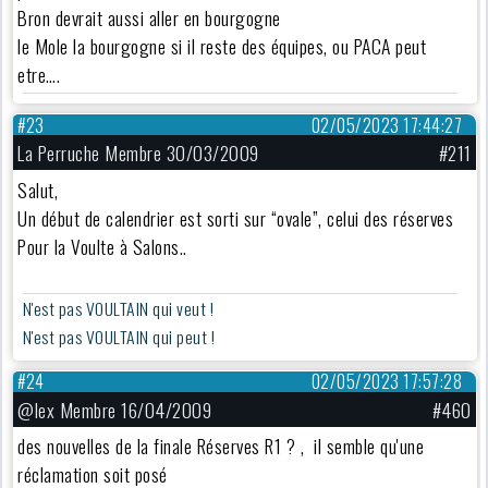
Bron devrait aussi aller en bourgogne
le Mole la bourgogne si il reste des équipes, ou PACA peut
etre….
#23
02/05/2023 17:44:27
La Perruche Membre 30/03/2009
#211
Salut,
Un début de calendrier est sorti sur “ovale”, celui des réserves
Pour la Voulte à Salons..
N'est pas VOULTAIN qui veut !
N'est pas VOULTAIN qui peut !
#24
02/05/2023 17:57:28
@lex Membre 16/04/2009
#460
des nouvelles de la finale Réserves R1 ? , il semble qu'une
réclamation soit posé