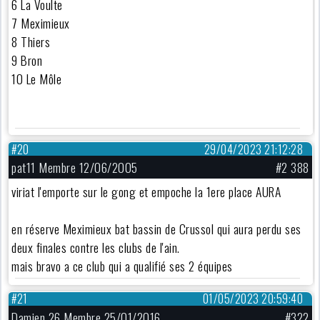
6 La Voulte
7 Meximieux
8 Thiers
9 Bron
10 Le Môle
#20
29/04/2023 21:12:28
pat11 Membre 12/06/2005
#2 388
viriat l'emporte sur le gong et empoche la 1ere place AURA
en réserve Meximieux bat bassin de Crussol qui aura perdu ses
deux finales contre les clubs de l'ain.
mais bravo a ce club qui a qualifié ses 2 équipes
#21
01/05/2023 20:59:40
Damien 26 Membre 25/01/2016
#322