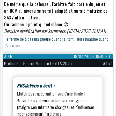
De même que la pelouse , l'arbitre fait partie du jeu et
un RCV au niveau se serait adapté et aurait maîtrisé ce
SAXV ultra motivé .
On ramène 1 point quand même
😜
Dernière modification par kermarock (18/04/2026 11:17:41)
Je ferme déjà pas ma gueule quand j'ai tort , alors imagine quand
j'ai raison ...
#1461
18/04/2026 08:45:20
Breton Pur Beurre Membre 06/07/2025
#457
PBCdeParis a écrit :
Match pas rassurant en vue d'une finale !
Bravo à Ruiz d'avoir su motiver son groupe
(malgré son infirmerie chargée) et d'influencer
inconsciemment l'arbitrage.