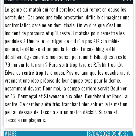
Le genre de match qui rend perplexe et qui remet en cause les
certitudes…Car avec une telle prestation, difficile d'imaginer une
confrontation sereine en demi finale. On va dire que c'est un
incident de parcours et qu'il reste 3 matchs pour remettre les
pendules à l'heure, et corriger ce qui n' a pas été : la mêlée
encore, la défense et un peu la touche. Le coaching a été
défaillant également à mon sens : pourquoi El Bibouji est resté
79 mn sur le terrain ? Ruru sorti trop tard et R.Tafili trop tôt.
Edwards rentré trop tard aussi. Pas certain que les coachs aient
vraiment une idée précise de leur équipe type pour la demie,
notamment devant. Pour moi, la compo derrière serait Bouthier
en 15, Benmegal et Stevenson aux ailes, Boudehent et Roudil au
centre. Ce dernier a été très tranchant hier soir et je le met un
peu au dessus de Taccola sur un match décisif. Surano et
Taccola remplaçants.
#1463
18/04/2026 09:45:37