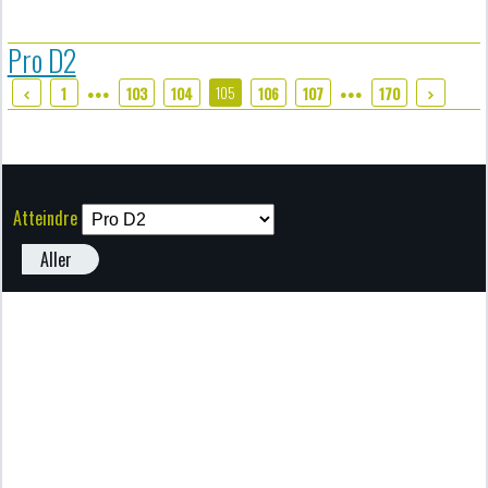
Pro D2
105
1
103
104
106
107
170
●●●
●●●
Atteindre
Aller