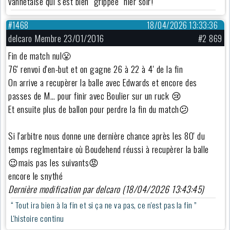
vannetaise qui s'est bien “grippée” hier soir!
#1468
18/04/2026 13:33:36
delcaro Membre 23/01/2016
#2 869
Fin de match nul😤
76' renvoi d'en-but et on gagne 26 à 22 à 4' de la fin
On arrive a recupèrer la balle avec Edwards et encore des
passes de M… pour finir avec Boulier sur un ruck 😢
Et ensuite plus de ballon pour perdre la fin du match😕
Si l'arbitre nous donne une dernière chance après les 80' du
temps reglmentaire où Boudehend réussi à recupèrer la balle
😉mais pas les suivants😡
encore le snythé
Dernière modification par delcaro (18/04/2026 13:43:45)
“ Tout ira bien à la fin et si ça ne va pas, ce n'est pas la fin ”
L'histoire continu