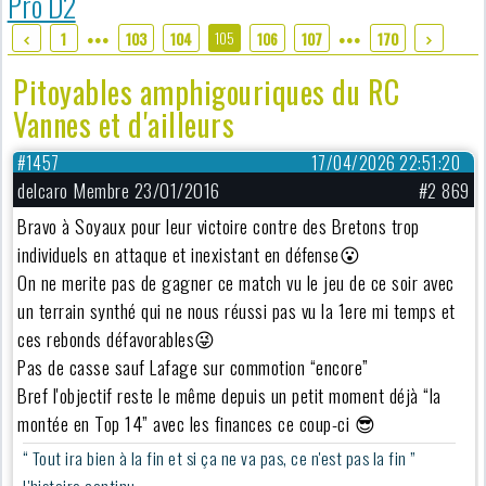
Pro D2
105
1
103
104
106
107
170
●●●
●●●
Pitoyables amphigouriques du RC
Vannes et d'ailleurs
#1457
17/04/2026 22:51:20
delcaro Membre 23/01/2016
#2 869
Bravo à Soyaux pour leur victoire contre des Bretons trop
individuels en attaque et inexistant en défense😮
On ne merite pas de gagner ce match vu le jeu de ce soir avec
un terrain synthé qui ne nous réussi pas vu la 1ere mi temps et
ces rebonds défavorables😜
Pas de casse sauf Lafage sur commotion “encore”
Bref l'objectif reste le même depuis un petit moment déjà “la
montée en Top 14” avec les finances ce coup-ci 😎
“ Tout ira bien à la fin et si ça ne va pas, ce n'est pas la fin ”
L'histoire continu