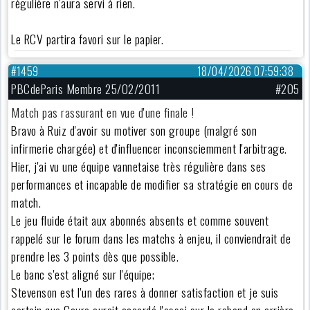
régulière n'aura servi à rien.
Le RCV partira favori sur le papier.
#1459
18/04/2026 07:59:38
PBCdeParis Membre 25/02/2011
#205
Match pas rassurant en vue d'une finale !
Bravo à Ruiz d'avoir su motiver son groupe (malgré son
infirmerie chargée) et d'influencer inconsciemment l'arbitrage.
Hier, j'ai vu une équipe vannetaise très régulière dans ses
performances et incapable de modifier sa stratégie en cours de
match.
Le jeu fluide était aux abonnés absents et comme souvent
rappelé sur le forum dans les matchs à enjeu, il conviendrait de
prendre les 3 points dès que possible.
Le banc s'est aligné sur l'équipe;
Stevenson est l'un des rares à donner satisfaction et je suis
certain que Cayre aurait accordé l'essai sur le rebond en arrière