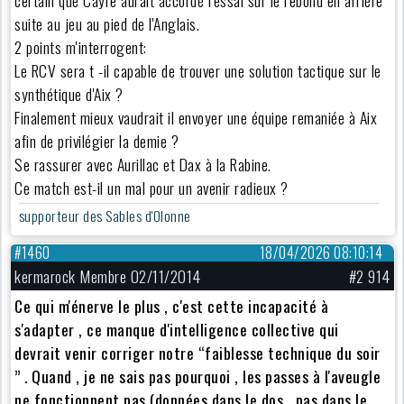
suite au jeu au pied de l'Anglais.
2 points m'interrogent:
Le RCV sera t -il capable de trouver une solution tactique sur le
synthétique d'Aix ?
Finalement mieux vaudrait il envoyer une équipe remaniée à Aix
afin de privilégier la demie ?
Se rassurer avec Aurillac et Dax à la Rabine.
Ce match est-il un mal pour un avenir radieux ?
supporteur des Sables d'Olonne
#1460
18/04/2026 08:10:14
kermarock Membre 02/11/2014
#2 914
Ce qui m'énerve le plus , c'est cette incapacité à
s'adapter , ce manque d'intelligence collective qui
devrait venir corriger notre “faiblesse technique du soir
” . Quand , je ne sais pas pourquoi , les passes à l'aveugle
ne fonctionnent pas (données dans le dos , pas dans le