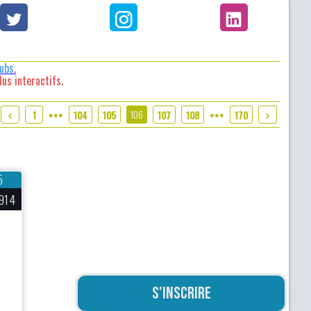
lubs
.
us interactifs.
106
1
104
105
107
108
170
●●●
●●●
5
914
a
S'inscrire