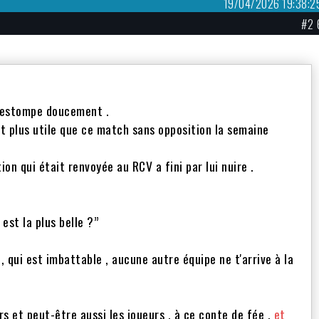
19/04/2026 19:38:2
#2 
s'estompe doucement .
t plus utile que ce match sans opposition la semaine
on qui était renvoyée au RCV a fini par lui nuire .
 est la plus belle ?”
 , qui est imbattable , aucune autre équipe ne t'arrive à la
ers et peut-être aussi les joueurs , à ce conte de fée ,
et