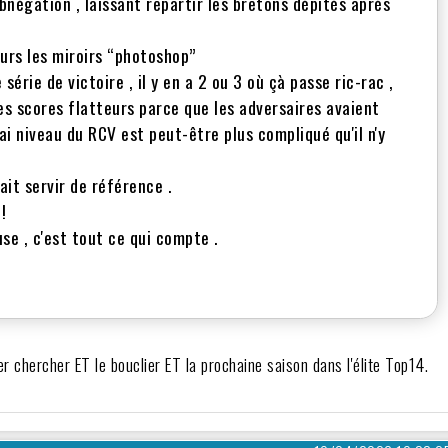
'abnégation , laissant repartir les bretons dépités après
eurs les miroirs “photoshop”
érie de victoire , il y en a 2 ou 3 où çà passe ric-rac ,
es scores flatteurs parce que les adversaires avaient
ai niveau du RCV est peut-être plus compliqué qu'il n'y
it servir de référence .
!
se , c'est tout ce qui compte .
aller chercher ET le bouclier ET la prochaine saison dans l'élite Top14.