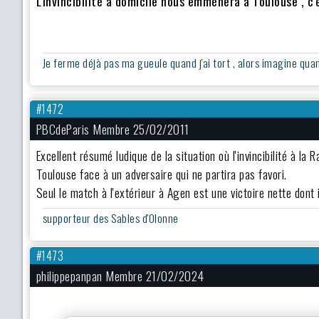
L'invincibilité à domicile nous emmènera à Toulouse , c'
Je ferme déjà pas ma gueule quand j'ai tort , alors imagine quand 
#1472
PBCdeParis Membre 25/02/2011
Excellent résumé ludique de la situation où l'invincibilité à la
Toulouse face à un adversaire qui ne partira pas favori.
Seul le match à l'extérieur à Agen est une victoire nette dont i
supporteur des Sables d'Olonne
#1473
philippepanpan Membre 21/02/2024