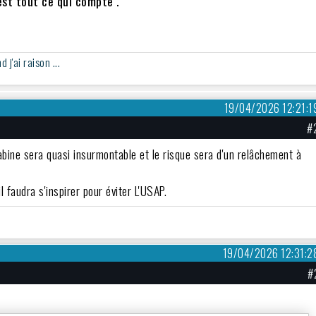
est tout ce qui compte .
j'ai raison ...
19/04/2026 12:21:1
#
 Rabine sera quasi insurmontable et le risque sera d'un relâchement à
l faudra s'inspirer pour éviter L'USAP.
19/04/2026 12:31:2
#