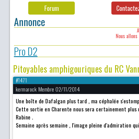
Forum
Contacte
Annonce
A
Nous allons 
Pro D2
Pitoyables amphigouriques du RC Vanne
#1471
kermarock Membre 02/11/2014
Une boîte de Dafalgan plus tard , ma céphalée s'estom
Cette sortie en Charente nous sera certainement plus 
Rabine .
Semaine après semaine , l'image pleine d'admiration qui 