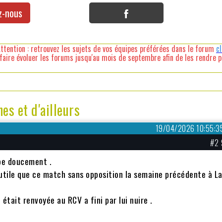
z-nous
ttention : retrouvez les sujets de vos équipes préférées dans le forum
c
faire évoluer les forums jusqu'au mois de septembre afin de les rendre pl
s et d'ailleurs
19/04/2026 10:55:3
#2 
pe doucement .
utile que ce match sans opposition la semaine précédente à L
était renvoyée au RCV a fini par lui nuire .