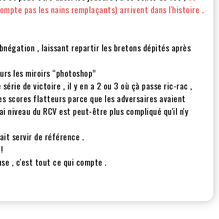
compte pas les nains remplaçants) arrivent dans l'histoire .
'abnégation , laissant repartir les bretons dépités après
eurs les miroirs “photoshop”
érie de victoire , il y en a 2 ou 3 où çà passe ric-rac ,
es scores flatteurs parce que les adversaires avaient
ai niveau du RCV est peut-être plus compliqué qu'il n'y
it servir de référence .
!
se , c'est tout ce qui compte .