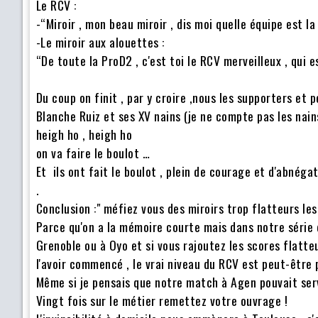
Le RCV :
-“Miroir , mon beau miroir , dis moi quelle équipe est la
-Le miroir aux alouettes :
“De toute la ProD2 , c'est toi le RCV merveilleux , qui e
Du coup on finit , par y croire ,nous les supporters et p
Blanche Ruiz et ses XV nains (je ne compte pas les nains
heigh ho , heigh ho
on va faire le boulot …
Et ils ont fait le boulot , plein de courage et d'abnéga
.
Conclusion :" méfiez vous des miroirs trop flatteurs le
Parce qu'on a la mémoire courte mais dans notre série d
Grenoble ou à Oyo et si vous rajoutez les scores flatt
l'avoir commencé , le vrai niveau du RCV est peut-être p
Même si je pensais que notre match à Agen pouvait serv
Vingt fois sur le métier remettez votre ouvrage !