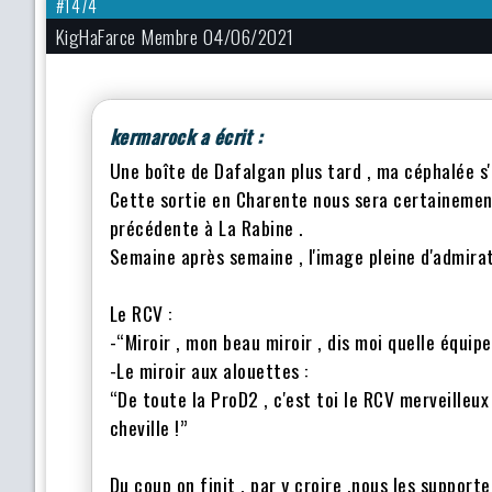
#1474
KigHaFarce Membre 04/06/2021
kermarock a écrit :
Une boîte de Dafalgan plus tard , ma céphalée 
Cette sortie en Charente nous sera certainemen
précédente à La Rabine .
Semaine après semaine , l'image pleine d'admirati
Le RCV :
-“Miroir , mon beau miroir , dis moi quelle équipe
-Le miroir aux alouettes :
“De toute la ProD2 , c'est toi le RCV merveilleux
cheville !”
Du coup on finit , par y croire ,nous les support