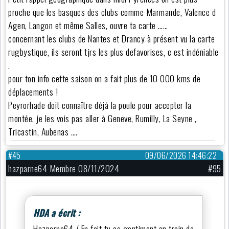
proche que les basques des clubs comme Marmande, Valence d
Agen, Langon et même Salles, ouvre ta carte ……
concernant les clubs de Nantes et Drancy à présent vu la carte
rugbystique, ils seront tjrs les plus defavorises, c est indéniable
.
pour ton info cette saison on a fait plus de 10 000 kms de
déplacements !
Peyrorhade doit connaître déjà la poule pour accepter la
montée, je les vois pas aller à Geneve, Rumilly, La Seyne ,
Tricastin, Aubenas ….
#45
09/06/2026 14:46:22
hazparne64 Membre 08/11/2024
#95
HDA a écrit :
Hazparne64 / En fait tu es gentiment en train de