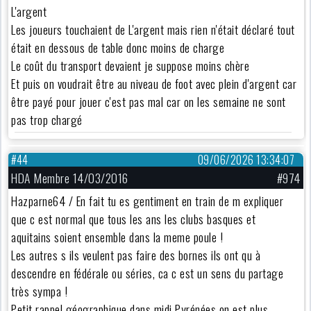
L'argent
Les joueurs touchaient de L'argent mais rien n'était déclaré tout
était en dessous de table donc moins de charge
Le coût du transport devaient je suppose moins chère
Et puis on voudrait être au niveau de foot avec plein d'argent car
être payé pour jouer c'est pas mal car on les semaine ne sont
pas trop chargé
#44
09/06/2026 13:34:07
HDA Membre 14/03/2016
#974
Hazparne64 / En fait tu es gentiment en train de m expliquer
que c est normal que tous les ans les clubs basques et
aquitains soient ensemble dans la meme poule !
Les autres s ils veulent pas faire des bornes ils ont qu à
descendre en fédérale ou séries, ca c est un sens du partage
très sympa !
Petit rappel géographique dans midi Pyrénées on est plus