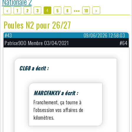
Nationale 2
4
1
2
3
5
6
10
●●●
Poules N2 pour 26/27
#43
09/06/2026 12:58:03
Patrice900 Membre 03/04/2021
#64
CL68 a écrit :
MARCFANXV a écrit :
Franchement, ça tourne à
l'obsession vos affaires de
kilomètres.