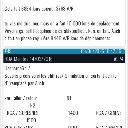
Cela fait 6884 kms soient 13768 A/R
tu vas me dire, oui, mais on a fait 10 000 kms de déplacement…
Voyons ça, petit coquinou de carabistouilleur. Non, en fait, Auch
a fait en phase régulière 9440 A/R kms de déplacements…
#49
09/06/2026 18:42:36
HDA Membre 14/03/2016
#974
Hasparne64 /
Soyons précis voici les chiffres/ Simulation en sortant dernier
N1 remplacé par Auch
km aller / retour N1
N2
RCA / SURESNES 1400 RCA / GENEVE
1500
RCA / ORLEANS 1100 RCA / MACON