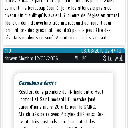
SMRC. 2 essais partout et 2 pénalités de plus pour le SMRC.
Lormont m'a beaucoup étonné, je ne les attendais pas à ce
niveau. On m'a dit qu'ils avaient 6 joueurs de Bègles en tutorat
(dont un demi d'ouverture très interessant) qui jouent pour
lormont lors des gros matches (d'où parfois peut-être des
résultats en dents de scie). A confirmer par les sachants.
#19
08/03/2015 02:47:40
Site web
thrawn Membre 12/03/2006
#1 126
Casaubon a écrit :
Résultat de la première demi-finale entre Haut
Lormont et Saint-médard RC, matche joué
aujourd'hui 7 mars: 20 à 12 pour le SMRC.
Match trés serré avec 2 styles différents: Des
avants très costauds pour Lormont et des