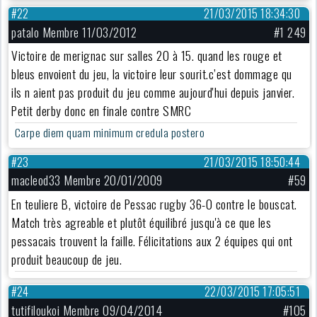
#22
21/03/2015 18:34:30
patalo Membre 11/03/2012
#1 249
Victoire de merignac sur salles 20 à 15. quand les rouge et
bleus envoient du jeu, la victoire leur sourit.c’est dommage qu
ils n aient pas produit du jeu comme aujourd'hui depuis janvier.
Petit derby donc en finale contre SMRC
Carpe diem quam minimum credula postero
#23
21/03/2015 18:50:44
macleod33 Membre 20/01/2009
#59
En teuliere B, victoire de Pessac rugby 36-0 contre le bouscat.
Match très agreable et plutôt équilibré jusqu'à ce que les
pessacais trouvent la faille. Félicitations aux 2 équipes qui ont
produit beaucoup de jeu.
#24
22/03/2015 17:05:51
tutifiloukoi Membre 09/04/2014
#105