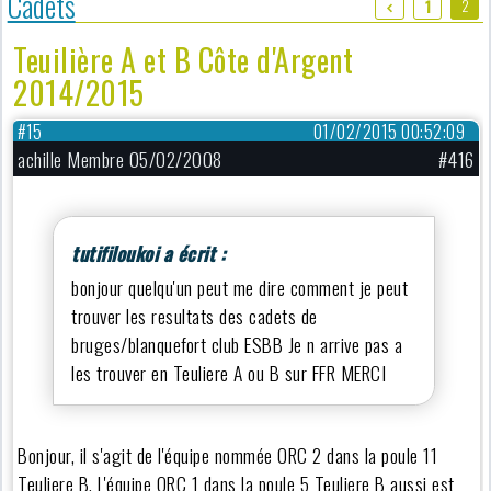
Cadets
2
1
Teuilière A et B Côte d'Argent
2014/2015
#15
01/02/2015 00:52:09
achille Membre 05/02/2008
#416
tutifiloukoi a écrit :
bonjour quelqu'un peut me dire comment je peut
trouver les resultats des cadets de
bruges/blanquefort club ESBB Je n arrive pas a
les trouver en Teuliere A ou B sur FFR MERCI
Bonjour, il s'agit de l'équipe nommée ORC 2 dans la poule 11
Teuliere B. L'équipe ORC 1 dans la poule 5 Teuliere B aussi est