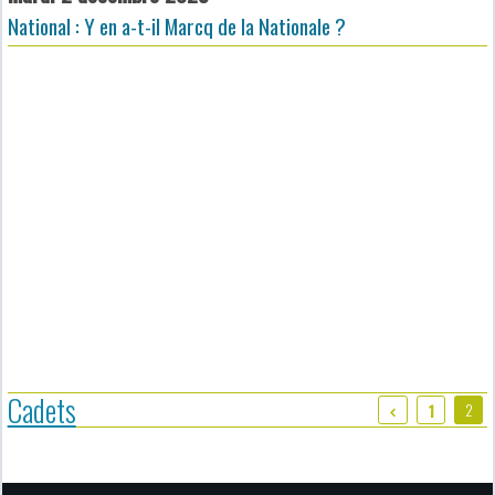
National : Y en a-t-il Marcq de la Nationale ?
Cadets
2
1