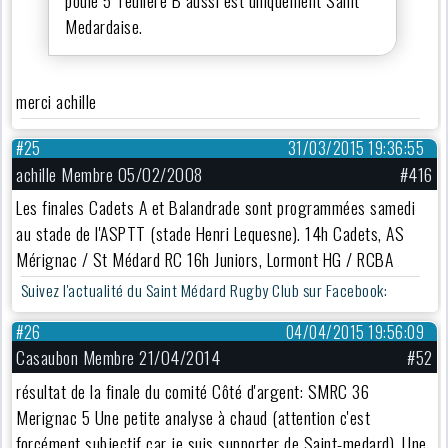
poule 5 Teuliere B aussi est uniquement Saint
Medardaise.
merci achille
#25
31/03/2015 19:36:55
achille Membre 05/02/2008
#416
Les finales Cadets A et Balandrade sont programmées samedi
au stade de l'ASPTT (stade Henri Lequesne). 14h Cadets, AS
Mérignac / St Médard RC 16h Juniors, Lormont HG / RCBA
Suivez l'actualité du Saint Médard Rugby Club sur Facebook:
#26
04/04/2015 19:56:09
Casaubon Membre 21/04/2014
#52
résultat de la finale du comité Côté d'argent: SMRC 36
Merignac 5 Une petite analyse à chaud (attention c'est
forcément subjectif car je suis supporter de Saint-medard). Une