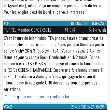
dirigeant etc.), même si ça ne remplace pas les joies du terrain.
Pour les Angles c'est du lourd, si ça vous intéresse :
#341
18/05/2015 18:04:23
Site web
TURTEL Membre 08/07/2012
#1 814
C'est l'heure du bilan hebdo TEA phases finales championnat de
France : plus de représentant des Alpes puisque Rumilly a perdu
contre Vichy 26 à 3. Sud-Est : TEA : Voiron a gagné à Aix les
Bains et jouera contre Riom-Combronde en 1/2 finale. Bonne
chance à eux TEB : BIBS s'est imposé et jouera la finale contre
le RC St GENES-CHAMPANELLE. Encore une fois bonne chance à
eux .... Félicitation à Annecy le Vieux qui gagne le seven de
Thonon dans la catégorie U 16 devant les deux équipes des
Annethons.
Tout ce qui ne me tue pas me rend plus fort
#342
21/05/2015 21:15:29