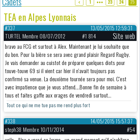
Cadets
25
1
23
24
●●●
TEA en Alpes Lyonnais
#337
13/05/2015 12:59:31
Site web
TURTEL Membre 08/07/2012
#1 814
bravo au FCG et surtout à Alex. Maintenant je lui souhaite que
du bon. Pour la bière se sera avec grand plaisir Regard Rugby.
Je vais demander au cuistot de préparer quelques diots pour
touve-touve 69 si il vient car hier il n'avait toujours pas
confirmé sa venue. La deuxième tournée sera pour moi. C'est
avec impatience que je vous attend....Bonne fin de semaine à
tous et faites gaffe aux orages de vendredi surtout...
Tout ce qui ne me tue pas me rend plus fort
#338
14/05/2015 15:57:37
steph38 Membre 10/11/2014
#54
voila , Alex a versé sa larme , un grand moment qu'il n'oubliera