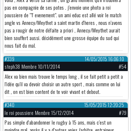
pas en compagnie de ses potes . j'envoie une photo a roi
poussiere de '"l' evenement". un ami educ est allé voir le match
angle vs Annecy/Meythet a saint martin d'heres , nous n'avons
pas a rougir de notre défaite a priori , Annecy/Meythet aurait
bien souffert aussi. décidément une grosse équipe du sud qui
nous fait du mal.
#339
14/05/2015 16:06:10
steph38 Membre 10/11/2014
#54
Alex va bien mais trouve le temps long , il se fait petit a petit a
l'idée qu'il va devoir choisir un autre sport , mais comme on lui
dit , on est bien content de te voir vivant et debout.
#340
15/05/2015 12:20:25
le roi poussiere Membre 15/12/2014
#79
Pas simple d'abandonner le rugby à 15 ans, mais c'est un
moindre mal, après il y a d'autres voies (arbitre, entraineur,