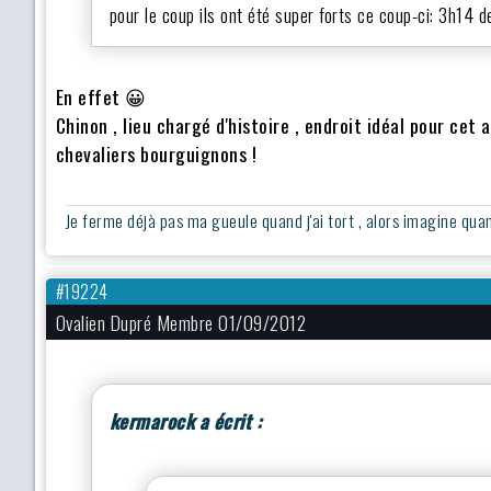
pour le coup ils ont été super forts ce coup-ci: 3h14 
En effet
😀
Chinon , lieu chargé d'histoire , endroit idéal pour cet
chevaliers bourguignons !
Je ferme déjà pas ma gueule quand j'ai tort , alors imagine quand 
#19224
Ovalien Dupré Membre 01/09/2012
kermarock a écrit :