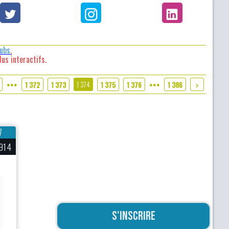
lubs
.
us interactifs.
1 374
1 372
1 373
1 375
1 376
1 386
●●●
●●●
7
914
S'inscrire