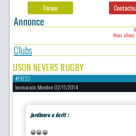
Forum
Contacte
Annonce
A
Nous allons 
Clubs
USON NEVERS RUGBY
#19223
kermarock Membre 02/11/2014
jardinero a écrit :
😀😀😀