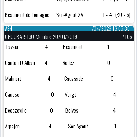
Beaumont de Lomagne Sor-Agout XV 1 - 4 (R0 - 5)
#94
11/04/2026 13:05:30
CHOUBA15130 Membre 20/01/2019
#105
Lavaur 4 Beaumont 1
Canton D Alban 4 Rodez 0
Malmort 4 Caussade 0
Causse 0 Vergt 4
Decazeville 0 Belves 4
Arpajon 4 Sor Agout 1