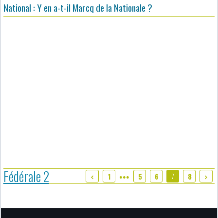
National : Y en a-t-il Marcq de la Nationale ?
Fédérale 2
7
1
5
6
8
●●●