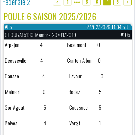
Fédérale 2
7
1
5
6
8
●●●
POULE 6 SAISON 2025/2026
#85
27/02/2026 11:04:58
CHOUBA15130 Membre 20/01/2019
#105
Arpajon 4 Beaumont 0
Decazeville 4 Canton Alban 0
Causse 4 Lavaur 0
Malmort 0 Rodez 5
Sor Agout 5 Caussade 5
Belves 4 Vergt 1