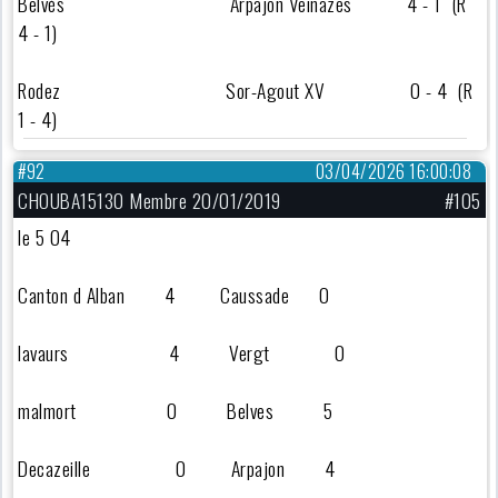
Belvès Arpajon Veinazes 4 - 1 (R
4 - 1)
Rodez Sor-Agout XV 0 - 4 (R
1 - 4)
#92
03/04/2026 16:00:08
CHOUBA15130 Membre 20/01/2019
#105
le 5 04
Canton d Alban 4 Caussade 0
lavaurs 4 Vergt 0
malmort 0 Belves 5
Decazeille 0 Arpajon 4