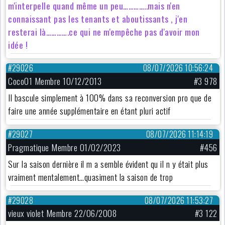
m'interpelle quand même un peu…………..mais n'en
connaissant pas les tenants et aboutissants , j'en
resterai là………….ce qui ne m'empêche pas d'avoir mon
idée !
#29026
08/07/2026 10:56:24
Coco01 Membre 10/12/2013
#3 978
Il bascule simplement à 100% dans sa reconversion pro que de
faire une année supplémentaire en étant pluri actif
#29027
08/07/2026 11:14:19
Pragmatique Membre 01/02/2023
#456
Sur la saison dernière il m a semble évident qu il n y était plus
vraiment mentalement…quasiment la saison de trop
#29028
08/07/2026 11:53:27
vieux violet Membre 22/06/2008
#3 122