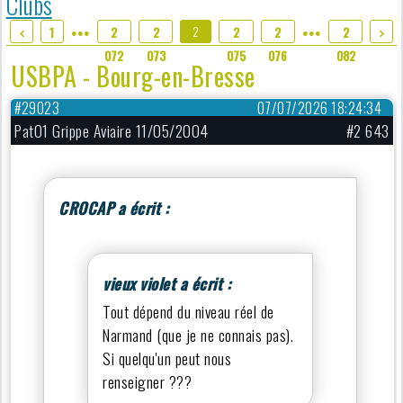
Clubs
2
1
2
2
2
2
2
●●●
●●●
074
072
073
075
076
082
USBPA - Bourg-en-Bresse
#29023
07/07/2026 18:24:34
Pat01 Grippe Aviaire 11/05/2004
#2 643
CROCAP a écrit :
vieux violet a écrit :
Tout dépend du niveau réel de
Narmand (que je ne connais pas).
Si quelqu'un peut nous
renseigner ???